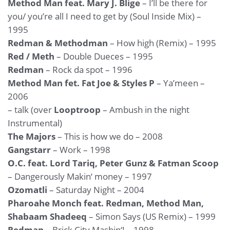
Method Man feat. Mary J. Blige
– I’ll be there for
you/ you’re all I need to get by (Soul Inside Mix) –
1995
Redman & Methodman
– How high (Remix) – 1995
Red / Meth
– Double Dueces – 1995
Redman
– Rock da spot – 1996
Method Man fet. Fat Joe & Styles P
– Ya’meen –
2006
– talk (over
Looptroop
– Ambush in the night
Instrumental)
The Majors
– This is how we do – 2008
Gangstarr
– Work – 1998
O.C. feat. Lord Tariq, Peter Gunz & Fatman Scoop
– Dangerously Makin‘ money – 1997
Ozomatli
– Saturday Night – 2004
Pharoahe Monch feat. Redman, Method Man,
Shabaam Shadeeq
– Simon Says (US Remix) – 1999
Redman
– Brick City Mashin‘! – 1998