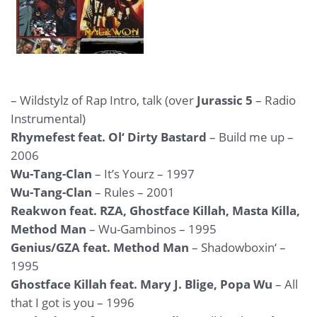
– Wildstylz of Rap Intro, talk (over
Jurassic 5
– Radio
Instrumental)
Rhymefest feat. Ol‘ Dirty Bastard
– Build me up –
2006
Wu-Tang-Clan
– It’s Yourz – 1997
Wu-Tang-Clan
– Rules – 2001
Reakwon feat. RZA, Ghostface Killah, Masta Killa,
Method Man
– Wu-Gambinos – 1995
Genius/GZA feat. Method Man
– Shadowboxin‘ –
1995
Ghostface Killah feat. Mary J. Blige, Popa Wu
– All
that I got is you – 1996