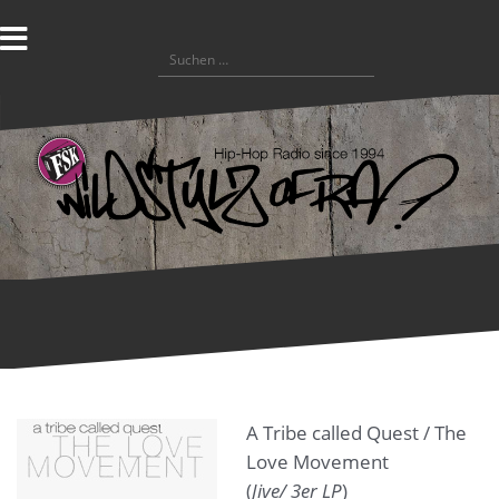
Zum
Inhalt
Suchen
springen
nach:
A Tribe called Quest / The
Love Movement
(
Jive/ 3er LP
)