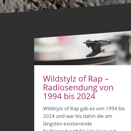
Wildstylz of Rap –
Radiosendung von
1994 bis 2024
Wildstylz of Rap gab es von 1994 bis
2024 und war bis dahin die am
längsten existierende