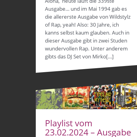
Aloha, heute läuft die 339ste
Ausgabe… und im Mai 1994 gab es
die allererste Ausgabe von Wildstylz
of Rap, yeah! Also: 30 Jahre, ich
kanns selbst kaum glauben. Auch in
dieser Ausgabe gibt in zwei Studen
wundervollen Rap. Unter anderem
gibts das DJ Set von Mirko[…]
Playlist vom
23.02.2024 – Ausgabe