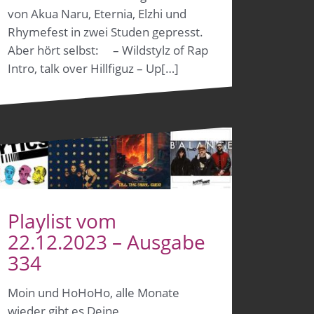
von Akua Naru, Eternia, Elzhi und
Rhymefest in zwei Studen gepresst.
Aber hört selbst: – Wildstylz of Rap
Intro, talk over Hillfiguz – Up[…]
Playlist vom
22.12.2023 – Ausgabe
334
Moin und HoHoHo, alle Monate
wieder gibt es Deine