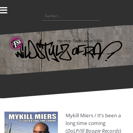
Zum
Inhalt
Suchen
springen
nach:
Mykill Miers / It’s been a
long time coming
(
DoLP/Ill Boogie Records
)