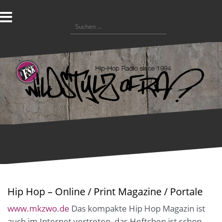
Zum
Inhalt
Suchen
springen
nach:
Hip Hop – Online / Print Magazine / Portale
www.mkzwo.de
Das kompakte Hip Hop Magazin ist
auch im Internet vertreten, das Heftchen ist schon