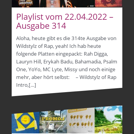
Playlist vom 22.04.2022 –
Ausgabe 314
Aloha, heute gibt es die 314te Ausgabe von
Wildstylz of Rap, yeah! Ich hab heute
folgende Platten eingepackt: Rah Digga,
Lauryn Hill, Erykah Badu, Bahamadia, Psalm
One, YoYo, MC Lyte, Missy und noch einige
mehr, aber hört selbst: – Wildstylz of Rap
Intro,[…]