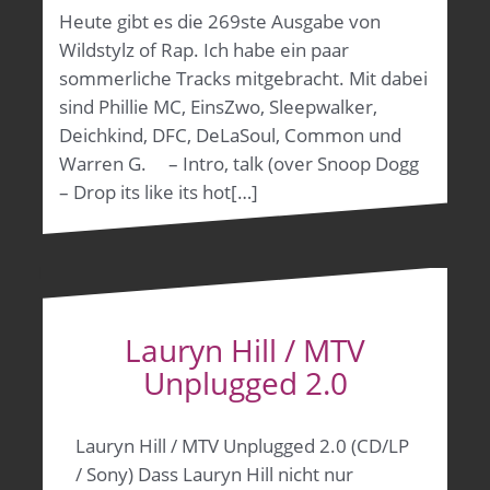
Heute gibt es die 269ste Ausgabe von
Wildstylz of Rap. Ich habe ein paar
sommerliche Tracks mitgebracht. Mit dabei
sind Phillie MC, EinsZwo, Sleepwalker,
Deichkind, DFC, DeLaSoul, Common und
Warren G. – Intro, talk (over Snoop Dogg
– Drop its like its hot[…]
Lauryn Hill / MTV
Unplugged 2.0
Lauryn Hill / MTV Unplugged 2.0 (CD/LP
/ Sony) Dass Lauryn Hill nicht nur