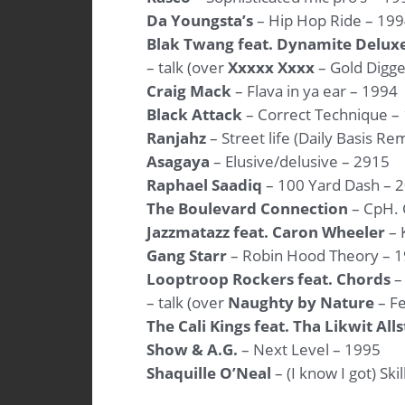
Da Youngsta’s
– Hip Hop Ride – 19
Blak Twang feat. Dynamite Delux
– talk (over
Xxxxx Xxxx
– Gold Digge
Craig Mack
– Flava in ya ear – 1994
Black Attack
– Correct Technique –
Ranjahz
– Street life (Daily Basis Re
Asagaya
– Elusive/delusive – 2915
Raphael Saadiq
– 100 Yard Dash – 
The Boulevard Connection
– CpH. 
Jazzmatazz feat. Caron Wheeler
– 
Gang Starr
– Robin Hood Theory – 
Looptroop Rockers feat. Chords
–
– talk (over
Naughty by Nature
– Fe
The Cali Kings feat. Tha Likwit Alls
Show & A.G.
– Next Level – 1995
Shaquille O’Neal
– (I know I got) Ski