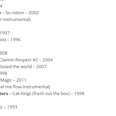
94
e
– So rotton – 2002
r Instrumental)
 1997
mix) – 1996
2008
Claimin Respect #2 – 2004
Kissed the world – 2007
1998
 Magic – 2011
el me flow Instrumental)
tars
– Cali Kings (fresh out the box) – 1998
llz – 1993