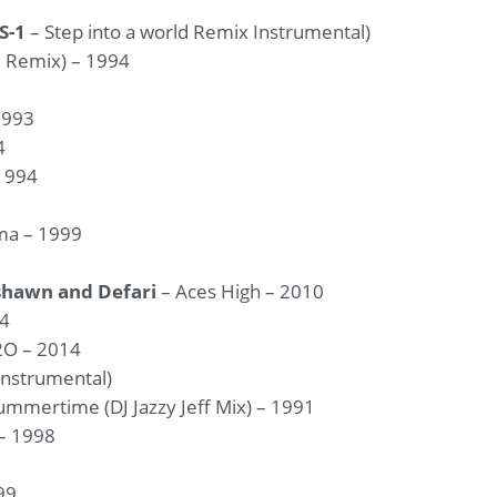
S-1
– Step into a world Remix Instrumental)
6 Remix) – 1994
 1993
4
 1994
ma – 1999
ashawn and Defari
– Aces High – 2010
14
2O – 2014
Instrumental)
ummertime (DJ Jazzy Jeff Mix) – 1991
 – 1998
99