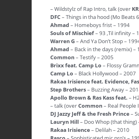
– Wildstylz of Rap Intro, talk (over
KR
DFC
– Things in tha hood (Mo Beats 
Ahmad
– Homeboys frist – 1994
Souls of Mischief
– 93 ‚Til infinity –
Warren G
– And Ya Don’t Stop – 199
Ahmad
– Back in the days (remix) –
Common
– Testify – 2005
Brixx feat. Camp Lo
– Flossy Gram
Camp Lo
– Black Hollywood – 2007
Rakaa Irisience feat. Evidence, F
Step Brothers
– Buzzing Away – 20
Apollo Brown & Ras Kass feat.
– H
– talk (over
Common
– Real People 
DJ Jazzy Jeff & the Fresh Prince
– S
Lauryn Hill
– Doo Whop (that thing)
Rakaa Irisience
– Delilah – 2010
Rasco
– Sophisticated mic pro’s – 19