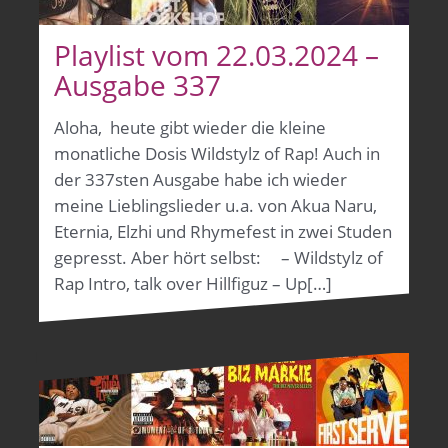
Playlist vom 22.03.2024 –
Ausgabe 337
Aloha, heute gibt wieder die kleine
monatliche Dosis Wildstylz of Rap! Auch in
der 337sten Ausgabe habe ich wieder
meine Lieblingslieder u.a. von Akua Naru,
Eternia, Elzhi und Rhymefest in zwei Studen
gepresst. Aber hört selbst: – Wildstylz of
Rap Intro, talk over Hillfiguz – Up[…]