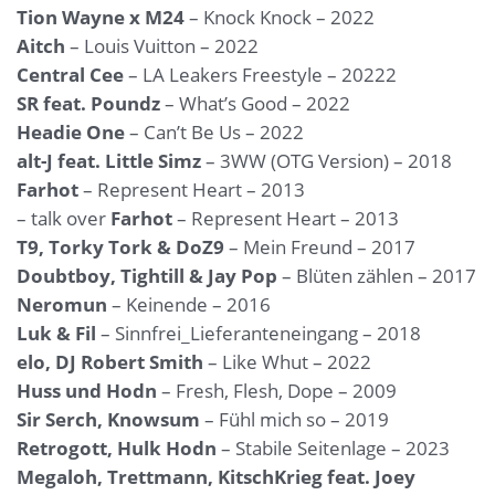
Tion Wayne x M24
– Knock Knock – 2022
Aitch
– Louis Vuitton – 2022
Central Cee
– LA Leakers Freestyle – 20222
SR feat. Poundz
– What’s Good – 2022
Headie One
– Can’t Be Us – 2022
alt-J feat. Little Simz
– 3WW (OTG Version) – 2018
Farhot
– Represent Heart – 2013
– talk over
Farhot
– Represent Heart – 2013
T9, Torky Tork & DoZ9
– Mein Freund – 2017
Doubtboy, Tightill & Jay Pop
– Blüten zählen – 2017
Neromun
– Keinende – 2016
Luk & Fil
– Sinnfrei_Lieferanteneingang – 2018
elo, DJ Robert Smith
– Like Whut – 2022
Huss und Hodn
– Fresh, Flesh, Dope – 2009
Sir Serch, Knowsum
– Fühl mich so – 2019
Retrogott, Hulk Hodn
– Stabile Seitenlage – 2023
Megaloh, Trettmann, KitschKrieg feat. Joey