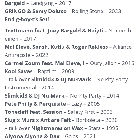
Bargeld
– Landgang – 2017
GRiNGO & Samy Deluxe
– Rolling Stone – 2023
End g-boy-t’s Set!
Trettmann feat. Joey Bargeld & Haiyti
– Nur noch
einen – 2017
Mal Élevé, Sorah, Kutlu & Roger Rekless
– Alliance
Antiraciste – 2022
Carmel Zoum feat. Mal Eleve, I
– Oury Jalloh – 2016
Kool Savas
– Rapfilm – 2009
– talk over
Slimkid3 & DJ Nu-Mark
– No Pity Party
Instrumental – 2014
Slimkid3 & DJ Nu-Mark
– No Pity Party – 2014
Pete Philly & Perquisite
– Lazy – 2005
Tonedeff feat. Session
– Safety First – 2003
Slug x Murs x Ant are Felt
– Borboleta – 2020
– talk over
Nightmares on Wax
– Stars – 1995
Alyona Alyona & Dax
– Galas – 2021