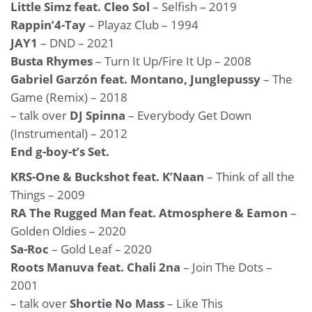
Little Simz feat. Cleo Sol
– Selfish – 2019
Rappin’4-Tay
– Playaz Club – 1994
JAY1
– DND – 2021
Busta Rhymes
– Turn It Up/Fire It Up – 2008
Gabriel Garzón feat. Montano, Junglepussy
– The
Game (Remix) – 2018
– talk over
DJ Spinna
– Everybody Get Down
(Instrumental) – 2012
End g-boy-t’s Set.
KRS-One & Buckshot feat. K’Naan
– Think of all the
Things – 2009
RA The Rugged Man feat. Atmosphere & Eamon
–
Golden Oldies – 2020
Sa-Roc
– Gold Leaf – 2020
Roots Manuva feat. Chali 2na
– Join The Dots –
2001
– talk over
Shortie No Mass
– Like This