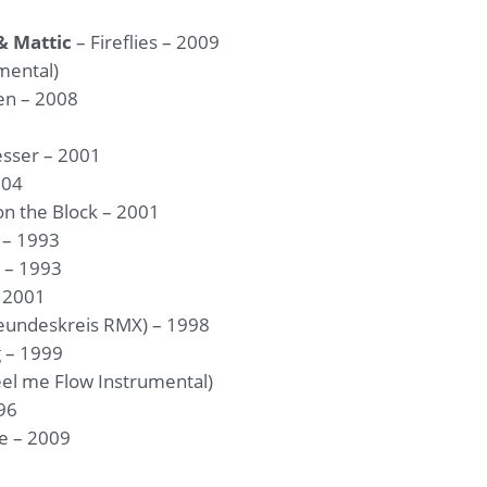
& Mattic
– Fireflies – 2009
mental)
en – 2008
esser – 2001
004
on the Block – 2001
 – 1993
 – 1993
 2001
Feundeskreis RMX) – 1998
g – 1999
el me Flow Instrumental)
96
e – 2009