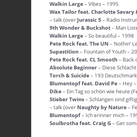
Walkin Large
– Vibes – 1995
Wax Tailor feat. Charlotte Savary 
– talk (over
Jurassic 5
– Radio Instru
9th Wonder & Buckshot
– Man List
Walkin Large
– So beautiful – 1998
Pete Rock feat. The UN
– Nothin‘ L
Supastition
– Fountain of Youth – 2
Pete Rock feat. CL Smooth
– Back 
Absolute Beginner
– Diese Schlacht
Torch & Suicide
– 193 Deutschmark
Blumentopf feat. David Pe
– Hey –
Dike
– Ein Tag so schön wie heute (
Stieber Twins
– Schlangen sind gifti
– talk (over
Naughty by Nature
– Fe
Blumentopf
– Ich erinner mich – 19
Soulbrotha feat. Craig G
– Get som