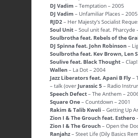
DJ Vadim
– Temptation – 2005
DJ Vadim
– Unfamiliar Places – 2005
RJD2
– Her Majesty’s Socialist Reque
Soul Unit
– Soul unit feat. Pharcyde
Soulbrotha feat. Rebels of the Gra
DJ Spinna feat. John Robinson
– Li
Soulbrotha feat. Kev Brown, Len S
Soulive feat. Black Thought
– Clap!
Wallen
– La Dot – 2004
Jazz Liberators feat. Apani B Fly
– 
– talk (over
Jurassic 5
– Radio Instru
Speech Defect
– The Anthem – 200
Square One
– Countdown – 2001
Rakim & Talib Kweli
– Getting Up A
Zion I & The Grouch feat. Esthero
–
Zion I & The Grouch
– Open the Doo
Ranjahz
– Steet Life (Dily Basics Re