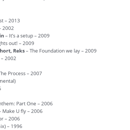
st – 2013
 – 2002
in
– It’s a setup – 2009
ghts out! – 2009
hort, Reks
– The Foundation we lay – 2009
 – 2002
The Process – 2007
mental)
6
nthem: Part One – 2006
 Make U fly – 2006
r – 2006
mix) – 1996