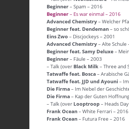
Beginner
– Spam – 2016
Beginner
– Es war einmal – 2016
Advanced Chemistry
– Welcher Pfa
Beginner feat. Dendeman
– so sch
Eins Zwo
– Discjockeys – 2001
Advanced Chemistry
– Alte Schule
Beginner feat. Samy Deluxe
– Mein
Beginner
– Fäule – 2003
– Talk (over
Black Milk
– Three and 
Tatwaffe feat. Bosca
– Arabische G
Tatwaffe feat. JJD und Ayouni
– Im
Die Firma
– Im Nebel der Geschicht
Die Firma
– Kap der Guten Hoffnung
– Talk (over
Looptroop
– Heads Day 
Frank Ocean
– White Ferrari – 2016
Frank Ocean
– Futura Free – 2016