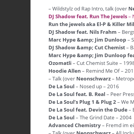
– Wildstylz od Rap Intro, talk (over
N
DJ Shadow feat. Run The Jewels
– 
Run the jewels aka El-P & Killer M
DJ Shadow feat. Nils Frahm
– Berg
Marc Hype &amp; Jim Dunloop
– S
DJ Shadow &amp; Cut Chemist
– B
Marc Hype &amp; Jim Dunloop feat
Ozomatli
– Cut Chemist Suite – 199
Hoodie Allen
– Remind Me Of – 20
– Talk (over
Neonschwarz
– Metropo
De La Soul
– Nosed up – 2016
De La Soul feat. B. Real
– Peer Pres
De La Soul’s Plug 1 & Plug 2
– We M
De La Soul feat. Devin the Dude
– 
De La Soul
– The Grind Date – 2004
Advanced Chemistry
– Fremd im e
– Talk (over
Neonschwarz
– All Incl