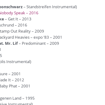
eonschwarz
– Standstreifen Instrumental)
Nobody Speak – 2016
ike
– Get It – 2013
schrund – 2016
tamp Out Reality – 2009
ackyard Heavies – expo ’83 – 2001
. Mr. Lif
– Predominant – 2009
8
15
lis Instrumental)
sure – 2001
ade It – 2012
Baby Phat – 2001
igenen Land – 1995
usive Instrumental)