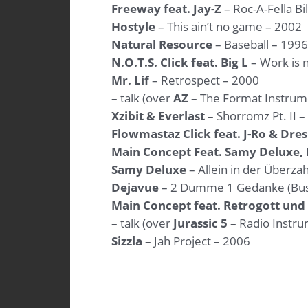
Freeway feat. Jay-Z
– Roc-A-Fella Bi
Hostyle
– This ain’t no game – 2002
Natural Resource
– Baseball – 1996
N.O.T.S. Click feat. Big L
– Work is 
Mr. Lif
– Retrospect – 2000
– talk (over
AZ
– The Format Instrum
Xzibit & Everlast
– Shorromz Pt. II 
Flowmastaz Click feat. J-Ro & Dres
Main Concept Feat. Samy Deluxe, 
Samy Deluxe
– Allein in der Überza
Dejavue
– 2 Dumme 1 Gedanke (Bus
Main Concept feat. Retrogott un
– talk (over
Jurassic 5
– Radio Instru
Sizzla
– Jah Project – 2006