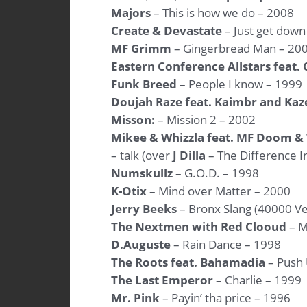
Majors
– This is how we do – 2008
Create & Devastate
– Just get down
MF Grimm
– Gingerbread Man – 20
Eastern Conference Allstars feat. 
Funk Breed
– People I know – 1999
Doujah Raze feat. Kaimbr and Kaz
Misson:
– Mission 2 – 2002
Mikee & Whizzla feat. MF Doom &
– talk (over
J Dilla
– The Difference I
Numskullz
– G.O.D. – 1998
K-Otix
– Mind over Matter – 2000
Jerry Beeks
– Bronx Slang (40000 Ve
The Nextmen with Red Clooud
– M
D.Auguste
– Rain Dance – 1998
The Roots feat. Bahamadia
– Push 
The Last Emperor
– Charlie – 1999
Mr. Pink
– Payin’ tha price – 1996