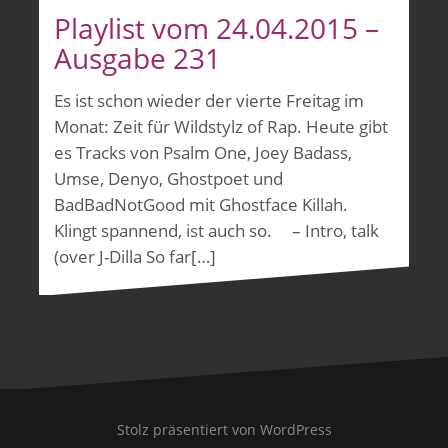
Playlist vom 24.04.2015 –
Ausgabe 231
Es ist schon wieder der vierte Freitag im
Monat: Zeit für Wildstylz of Rap. Heute gibt
es Tracks von Psalm One, Joey Badass,
Umse, Denyo, Ghostpoet und
BadBadNotGood mit Ghostface Killah.
Klingt spannend, ist auch so. – Intro, talk
(over J-Dilla So far[…]
Stolz präsentiert von WordPress