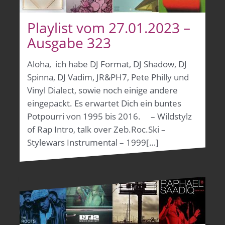
Playlist vom 27.01.2023 –
Ausgabe 323
Aloha, ich habe DJ Format, DJ Shadow, DJ
Spinna, DJ Vadim, JR&PH7, Pete Philly und
Vinyl Dialect, sowie noch einige andere
eingepackt. Es erwartet Dich ein buntes
Potpourri von 1995 bis 2016. – Wildstylz
of Rap Intro, talk over Zeb.Roc.Ski –
Stylewars Instrumental – 1999[…]