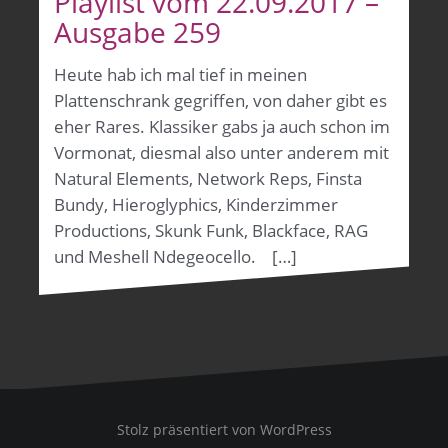
Playlist vom 22.09.2017 –
Ausgabe 259
Heute hab ich mal tief in meinen
Plattenschrank gegriffen, von daher gibt es
eher Rares. Klassiker gabs ja auch schon im
Vormonat, diesmal also unter anderem mit
Natural Elements, Network Reps, Finsta
Bundy, Hieroglyphics, Kinderzimmer
Productions, Skunk Funk, Blackface, RAG
und Meshell Ndegeocello. […]
Stolz präsentiert von WordPress