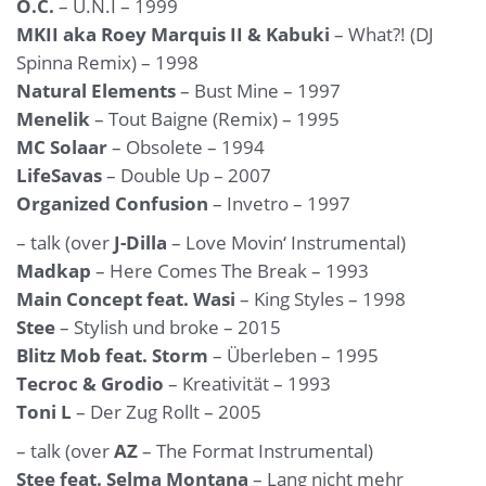
O.C.
– U.N.I – 1999
MKII aka Roey Marquis II & Kabuki
– What?! (DJ
Spinna Remix) – 1998
Natural Elements
– Bust Mine – 1997
Menelik
– Tout Baigne (Remix) – 1995
MC Solaar
– Obsolete – 1994
LifeSavas
– Double Up – 2007
Organized Confusion
– Invetro – 1997
– talk (over
J-Dilla
– Love Movin‘ Instrumental)
Madkap
– Here Comes The Break – 1993
Main Concept feat. Wasi
– King Styles – 1998
Stee
– Stylish und broke – 2015
Blitz Mob feat. Storm
– Überleben – 1995
Tecroc & Grodio
– Kreativität – 1993
Toni L
– Der Zug Rollt – 2005
– talk (over
AZ
– The Format Instrumental)
Stee feat. Selma Montana
– Lang nicht mehr