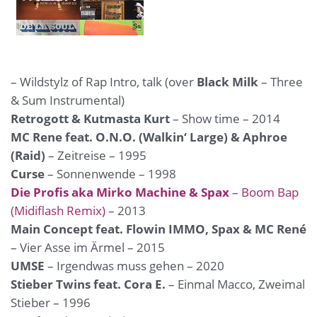
– Wildstylz of Rap Intro, talk (over
Black Milk
– Three
& Sum Instrumental)
Retrogott & Kutmasta Kurt
– Show time – 2014
MC Rene feat. O.N.O. (Walkin‘ Large) & Aphroe
(Raid)
– Zeitreise – 1995
Curse
– Sonnenwende – 1998
Die Profis aka Mirko Machine & Spax
– Boom Bap
(Midiflash Remix)
– 2013
Main Concept feat. Flowin IMMO, Spax & MC René
– Vier Asse im Ärmel – 2015
UMSE
– Irgendwas muss gehen – 2020
Stieber Twins feat. Cora E.
– Einmal Macco, Zweimal
Stieber – 1996