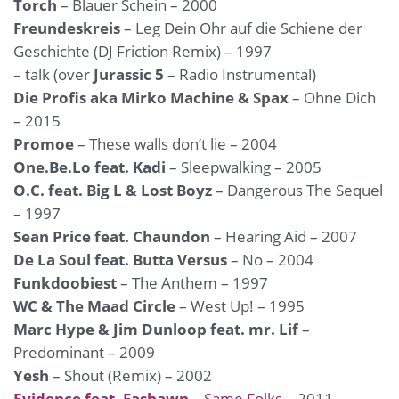
Torch
– Blauer Schein – 2000
Freundeskreis
– Leg Dein Ohr auf die Schiene der
Geschichte (DJ Friction Remix) – 1997
– talk (over
Jurassic 5
– Radio Instrumental)
Die Profis aka Mirko Machine & Spax
– Ohne Dich
– 2015
Promoe
– These walls don’t lie – 2004
One.Be.Lo feat. Kadi
– Sleepwalking – 2005
O.C. feat. Big L & Lost Boyz
– Dangerous The Sequel
– 1997
Sean Price feat. Chaundon
– Hearing Aid – 2007
De La Soul feat. Butta Versus
– No – 2004
Funkdoobiest
– The Anthem – 1997
WC & The Maad Circle
– West Up! – 1995
Marc Hype & Jim Dunloop feat. mr. Lif
–
Predominant – 2009
Yesh
– Shout (Remix) – 2002
Evidence feat. Fashawn
– Same Folks
– 2011