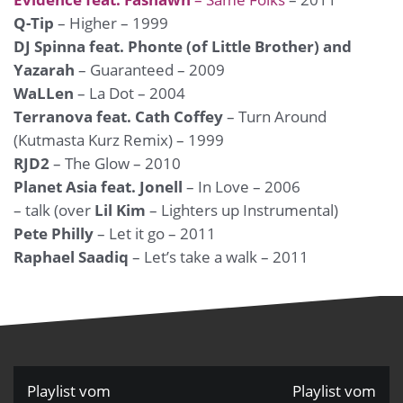
Q-Tip
– Higher – 1999
DJ Spinna feat. Phonte (of Little Brother) and
Yazarah
– Guaranteed – 2009
WaLLen
– La Dot – 2004
Terranova feat. Cath Coffey
– Turn Around
(Kutmasta Kurz Remix) – 1999
RJD2
– The Glow – 2010
Planet Asia feat. Jonell
– In Love – 2006
– talk (over
Lil Kim
– Lighters up Instrumental)
Pete Philly
– Let it go – 2011
Raphael Saadiq
– Let’s take a walk – 2011
Beitragsnavigation
Playlist vom
Playlist vom