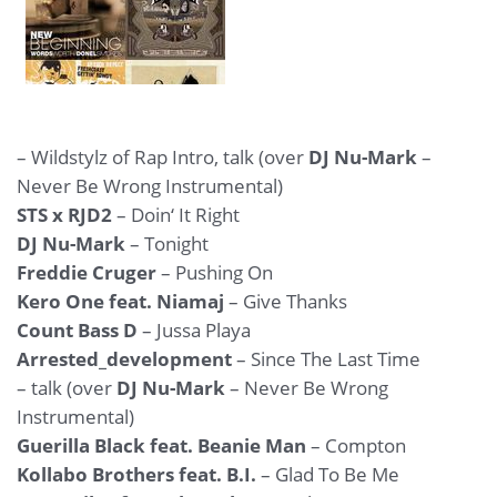
– Wildstylz of Rap Intro, talk (over
DJ Nu-Mark
–
Never Be Wrong Instrumental)
STS x RJD2
– Doin‘ It Right
DJ Nu-Mark
– Tonight
Freddie Cruger
– Pushing On
Kero One feat. Niamaj
– Give Thanks
Count Bass D
– Jussa Playa
Arrested_development
– Since The Last Time
– talk (over
DJ Nu-Mark
– Never Be Wrong
Instrumental)
Guerilla Black feat. Beanie Man
– Compton
Kollabo Brothers feat. B.I.
– Glad To Be Me