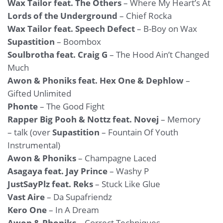
Wax Tailor feat. The Others
– Where My Heart’s At
Lords of the Underground
– Chief Rocka
Wax Tailor feat. Speech Defect
– B-Boy on Wax
Supastition
– Boombox
Soulbrotha feat. Craig G
– The Hood Ain’t Changed
Much
Awon & Phoniks feat. Hex One & Dephlow
–
Gifted Unlimited
Phonte
– The Good Fight
Rapper Big Pooh & Nottz feat. Novej
– Memory
– talk (over
Supastition
– Fountain Of Youth
Instrumental)
Awon & Phoniks
– Champagne Laced
Asagaya feat. Jay Prince
– Washy P
JustSayPlz feat. Reks
– Stuck Like Glue
Vast Aire
– Da Supafriendz
Kero One
– In A Dream
Awon & Phoniks
– Correct Techniques