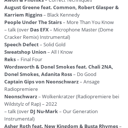
August Greene feat. Common, Robert Glasper &
Karriem Riggins
– Black Kennedy
People Under The Stairs
– More Than You Know
– talk (over
Das EFX
– Microphone Master (Dome
Cracker Remix) Instrumental)
Speech Defect
– Solid Gold
Sweatshop Union
– All I Know
Reks
– Final Four
Wordsworth & Donel Smokes feat. Chali 2NA,
Donel Smokes, Adanita Ross
– Do Good
Captain Gips von Neonschwarz
– Ansage
Radiopremiere
Neonschwarz
– Wolkenkratzer (Radiopremiere bei
Wildstylz of Rap) – 2022
– talk (over
DJ Nu-Mark
– Our Generation
Instrumental)
Asher Roth feat. New Kingdom & Busta Rhymes
–