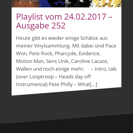
Playlist vom 24.02.2017 –
Ausgabe 252
Heute gibt es wieder einige Schätze aus
meiner Vinylsammlung. Mit dabei sind Pace
Won, Pete Rock, Pharcyde, Evidence,
Motion Man, Sens Unik, Caroline Lacaze,
Wallen und noch einige mehr. – Intro, talk
(over Looptroop – Heads day off
Instrumental) Pete Philly – What[…]