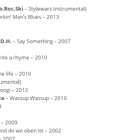
b.Roc.Ski
– Stylewars Instrumental)
rkin‘ Man’s Blues – 2013
.D.H.
– Say Something – 2007
write a rhyme – 2010
he life – 2010
rumental)
oogi – 2012
ce
– Wassup Wassup – 2010
3
 – 2009
ind do wo oben ist – 2002
– 2007