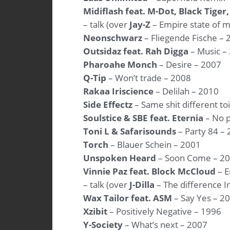
Midiflash feat. M-Dot, Black Tiger
– talk (over
Jay-Z
– Empire state of m
Neonschwarz
– Fliegende Fische – 
Outsidaz feat. Rah Digga
– Music –
Pharoahe Monch
– Desire – 2007
Q-Tip
– Won’t trade – 2008
Rakaa Iriscience
– Delilah – 2010
Side Effectz
– Same shit different to
Soulstice & SBE feat. Eternia
– No p
Toni L & Safarisounds
– Party 84 –
Torch
– Blauer Schein – 2001
Unspoken Heard
– Soon Come – 2
Vinnie Paz feat. Block McCloud
– E
– talk (over
J-Dilla
– The difference I
Wax Tailor feat. ASM
– Say Yes – 2
Xzibit
– Positively Negative – 1996
Y-Society
– What’s next – 2007