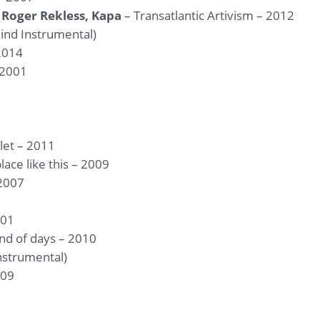
, Roger Rekless, Kapa
– Transatlantic Artivism – 2012
ind Instrumental)
2014
 2001
ilet – 2011
lace like this – 2009
 2007
001
nd of days – 2010
nstrumental)
009