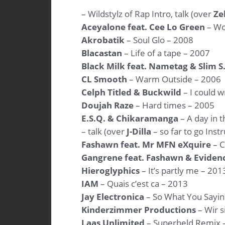
– Wildstylz of Rap Intro, talk (over
Ze
Aceyalone feat. Cee Lo Green
– Wo
Akrobatik
– Soul Glo – 2008
Blacastan
– Life of a tape – 2007
Black Milk feat. Nametag & Slim S
CL Smooth
– Warm Outside – 2006
Celph Titled & Buckwild
– I could 
Doujah Raze
– Hard times – 2005
E.S.Q. & Chikaramanga
– A day in t
– talk (over
J-Dilla
– so far to go Inst
Fashawn feat. Mr MFN eXquire
– C
Gangrene feat. Fashawn & Eviden
Hieroglyphics
– It’s partly me – 201
IAM
– Quais c’est ca – 2013
Jay Electronica
– So What You Sayin
Kinderzimmer Productions
– Wir s
Laas Unlimited
– Superheld Remix 