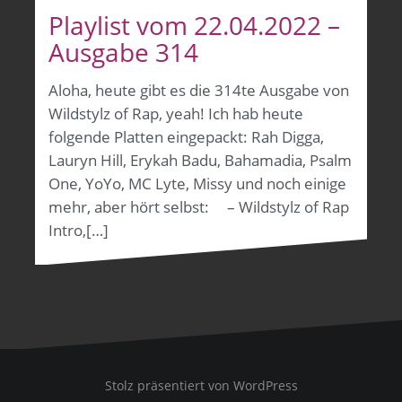
Playlist vom 22.04.2022 –
Ausgabe 314
Aloha, heute gibt es die 314te Ausgabe von
Wildstylz of Rap, yeah! Ich hab heute
folgende Platten eingepackt: Rah Digga,
Lauryn Hill, Erykah Badu, Bahamadia, Psalm
One, YoYo, MC Lyte, Missy und noch einige
mehr, aber hört selbst: – Wildstylz of Rap
Intro,[…]
Stolz präsentiert von WordPress