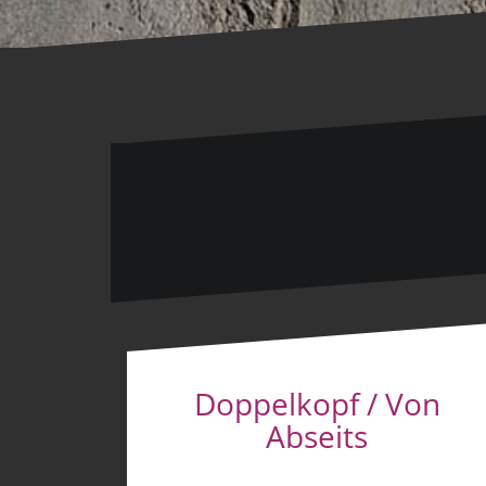
Doppelkopf / Von
Abseits