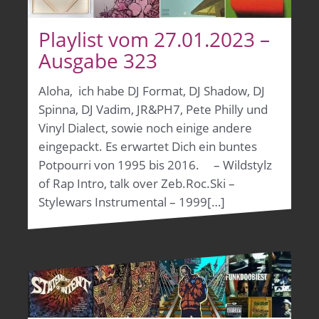
Playlist vom 27.01.2023 –
Ausgabe 323
Aloha, ich habe DJ Format, DJ Shadow, DJ
Spinna, DJ Vadim, JR&PH7, Pete Philly und
Vinyl Dialect, sowie noch einige andere
eingepackt. Es erwartet Dich ein buntes
Potpourri von 1995 bis 2016. – Wildstylz
of Rap Intro, talk over Zeb.Roc.Ski –
Stylewars Instrumental – 1999[…]