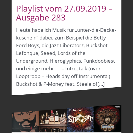
Playlist vom 27.09.2019 –
Ausgabe 283
Heute habe ich Musik für „unter-die-Decke-
kuscheln“ dabei, zum Beispiel die Betty
Ford Boys, die Jazz Liberatorz, Buckshot
Lefonque, Seeed, Lords of the
Underground, Hieroglyphics, Funkdoobiest
und einige mehr: – Intro, talk (over
Looptroop – Heads day off Instrumental)
Buckshot & P-Money feat. Steele of[…]