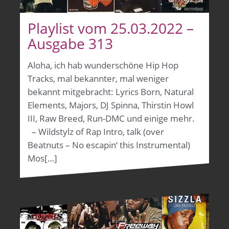
Playlist vom 25.03.2022 –
Ausgabe 313
Aloha, ich hab wunderschöne Hip Hop
Tracks, mal bekannter, mal weniger
bekannt mitgebracht: Lyrics Born, Natural
Elements, Majors, DJ Spinna, Thirstin Howl
III, Raw Breed, Run-DMC und einige mehr.
– Wildstylz of Rap Intro, talk (over
Beatnuts – No escapin‘ this Instrumental)
Mos[…]