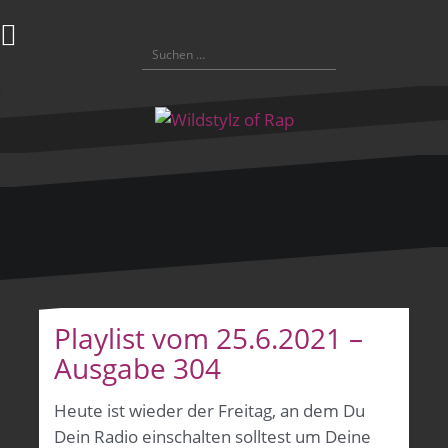
Zum
Inhalt
Suchen
springen
nach:
Playlist vom 25.6.2021 –
Ausgabe 304
Heute ist wieder der Freitag, an dem Du
Dein Radio einschalten solltest um Deine